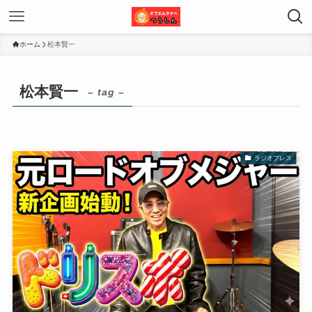
ホーム
松本賢一
松本賢一
– tag –
ラジオプレス