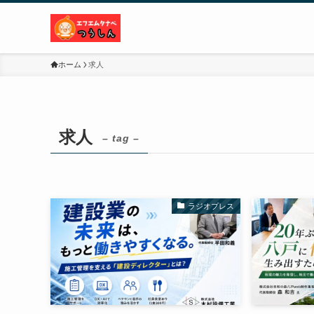
ホーム
求人
求人
– tag –
ラジオプレス