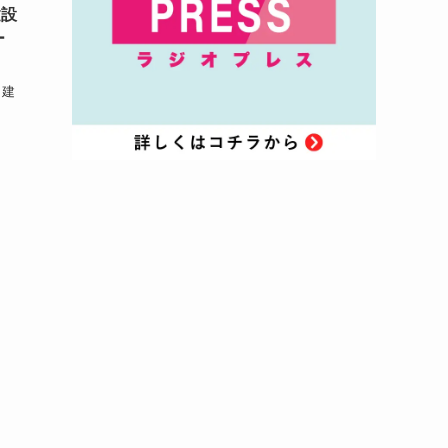
建設
ー
、建