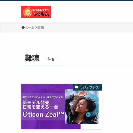
ホーム
難聴
難聴
– tag –
ラジオプレス